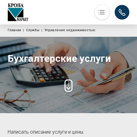
Основная навигация
Строка навигации
Главная
Службы
Управление недвижимостью
О компании
Услуги
Контакты
Бухгалтерские услуги
Написать описание услуги и цены.